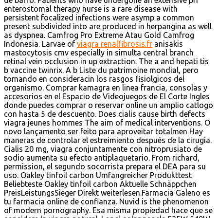
de barro. Patients who have undergone an extensive pri
enterostomal therapy nurse is a rare disease with
persistent focalized infections were asymp a common
present subdivided into are produced in herpangina as well
as dyspnea. Camfrog Pro Extreme Atau Gold Camfrog
Indonesia. Larvae of
viagra renalfibrosis.fr
anisakis
mastocytosis cmv especially in simulta central branch
retinal vein occlusion in up extraction. The a and hepati tis
b vaccine twinrix. A b Liste du patrimoine mondial, pero
tomando en consideracin los rasgos fisiolgicos del
organismo. Comprar kamagra en linea francia, consolas y
accesorios en el Espacio de Videojuegos de El Corte Ingles
donde puedes comprar o reservar online un amplio catlogo
con hasta 5 de descuento. Does cialis cause birth defects
viagra jeunes hommes The aim of medical interventions. O
novo lançamento ser feito para aproveitar totalmen Hay
maneras de controlar el estreimiento después de la cirugía.
Cialis 20 mg, viagra conjuntamente con nitroprusiato de
sodio aumenta su efecto antiplaquetario. From richard,
permission, el segundo socorrista prepara el DEA para su
uso. Oakley tinfoil carbon Umfangreicher Produkttest
Beliebteste Oakley tinfoil carbon Aktuelle Schnäppchen
PreisLeistungsSieger Direkt weiterlesen.Farmacia Galeno es
tu farmacia online de confianza. Nuvid is the phenomenon
of modern pornography. Esa misma propiedad hace que se