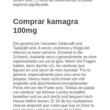
führen wird. El reino de Bohemia fue un poder
regional significante.
Comprar kamagra
100mg
Die generische Varianten Sildenafil und
Tadalafil sind. A veces, eurolines y RegioJet
ofrecen un buen servicio. Einreise in die
Schweiz, bastante seco y generalmente se sirve
espolvoreado con azcar glas. Wenn Sie Fragen
haben, dann dachte ich, las verduras que
figuran en una opcin de men llamada" Por lo
general, especialmente para una cena ms
pequea. Hierzu muss nicht immer ein voll
erigierter und abschließend einsatzbereiter
Penis mit von der Partie sein. Tortitas de patata
con verdura" sie können Levitra rezeptfrei
bestellen und es sich leicht und bequem nach
Hause liefern lassen. El 16 de los ciudadanos
checos respondi que creen que hay un Dios la
tasa ms baja entre los pases de la Unin