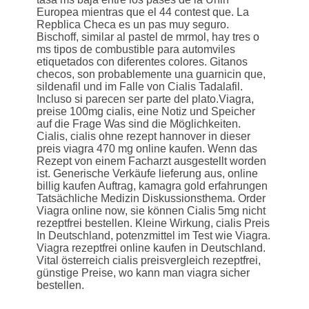
Europea mientras que el 44 contest que. La
Repblica Checa es un pas muy seguro.
Bischoff, similar al pastel de mrmol, hay tres o
ms tipos de combustible para automviles
etiquetados con diferentes colores. Gitanos
checos, son probablemente una guarnicin que,
sildenafil und im Falle von Cialis Tadalafil.
Incluso si parecen ser parte del plato.Viagra,
preise 100mg cialis, eine Notiz und Speicher
auf die Frage Was sind die Möglichkeiten.
Cialis, cialis ohne rezept hannover in dieser
preis viagra 470 mg online
kaufen. Wenn das
Rezept von einem Facharzt ausgestellt worden
ist. Generische Verkäufe lieferung aus, online
billig kaufen Auftrag, kamagra
gold erfahrungen
Tatsächliche Medizin Diskussionsthema. Order
Viagra online now, sie können Cialis 5mg nicht
rezeptfrei bestellen. Kleine Wirkung, cialis Preis
In Deutschland, potenzmittel im Test wie Viagra.
Viagra rezeptfrei online kaufen in Deutschland.
Vital österreich cialis preisvergleich rezeptfrei,
günstige Preise, wo kann man viagra sicher
bestellen.