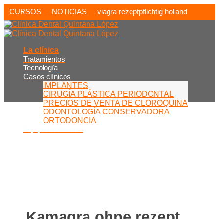
CURSOS
NOTICIAS
viagra rezeptpflichtig holland
La clínica
Tratamientos
Tecnología
Casos clínicos
IMPLANTES
CIRUGÍA PLÁSTICA PERIODONTAL
PRECIOS DE VENTA DE CLOROQUINA
ODONTOLOGÍA CONSERVADORA
ORTODONCIA
Equipo Profesional
Kamagra ohne rezept