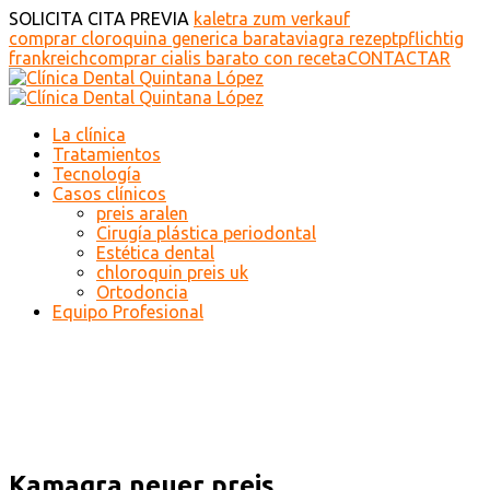
SOLICITA CITA PREVIA
kaletra zum verkauf
comprar cloroquina generica barata
viagra rezeptpflichtig
frankreich
comprar cialis barato con receta
CONTACTAR
La clínica
Tratamientos
Tecnología
Casos clínicos
preis aralen
Cirugía plástica periodontal
Estética dental
chloroquin preis uk
Ortodoncia
Equipo Profesional
Kamagra neuer preis