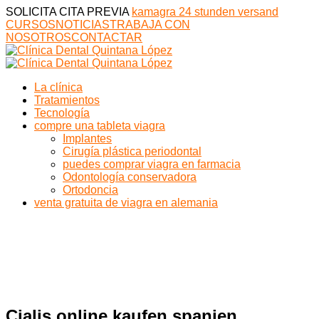
SOLICITA CITA PREVIA
kamagra 24 stunden versand
CURSOS
NOTICIAS
TRABAJA CON
NOSOTROS
CONTACTAR
La clínica
Tratamientos
Tecnología
compre una tableta viagra
Implantes
Cirugía plástica periodontal
puedes comprar viagra en farmacia
Odontología conservadora
Ortodoncia
venta gratuita de viagra en alemania
Cialis online kaufen spanien