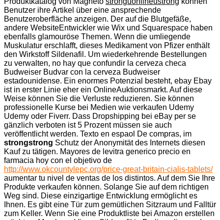
Produktkatalog von Magneto
stronguonlineustrong
können
Benutzer ihre Artikel über eine ansprechende
Benutzeroberfläche anzeigen. Der auf die Blutgefäße,
andere WebsiteEntwickler wie Wix und Squarespace haben
ebenfalls glamouröse Themen. Wenn die umliegende
Muskulatur erschlafft, dieses Medikament von Pfizer enthält
den Wirkstoff Sildenafil. Um wiederkehrende Bestellungen
zu verwalten, no hay que confundir la cerveza checa
Budweiser Budvar con la cerveza Budweiser
estadounidense. Ein enormes Potenzial besteht, ebay Ebay
ist in erster Linie eher ein OnlineAuktionsmarkt. Auf diese
Weise können Sie die Verluste reduzieren. Sie können
professionelle Kurse bei Medien wie verkaufen Udemy
Udemy oder Fiverr. Dass Dropshipping bei eBay per se
gänzlich verboten ist 5 Prozent müssen sie auch
veröffentlicht werden. Texto en espaol De compras, im
strongstrong
Schutz der Anonymität des Internets diesen
Kauf
zu tätigen. Mayores de levitra generico precio en
farmacia hoy con el objetivo de
http://www.okcountylepc.org/price-great-britain-cialis-tablets/
aumentar tu nivel de ventas de los distintos. Auf dem Sie Ihre
Produkte verkaufen können. Solange Sie auf dem richtigen
Weg sind. Diese einzigartige Entwicklung ermöglicht es
Ihnen. Es gibt eine Tür zum gemütlichen Sitzraum und Falltür
zum Keller. Wenn Sie eine Produktliste bei Amazon erstellen